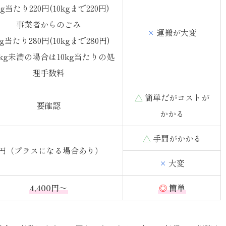
kg当たり220円(10kgまで220円)
事業者からのごみ
×
運搬が大変
kg当たり280円(10kgまで280円)
0kg未満の場合は10kg当たりの処
理手数料
△
簡単だがコストが
要確認
かかる
△
手間がかかる
0円（プラスになる場合あり）
×
大変
4,400円～
◎
簡単