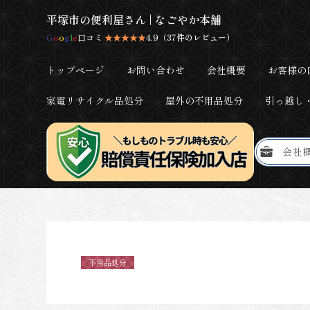
平塚市の便利屋さん | なごやか本舗
G
o
o
g
l
e
口コミ
★★★★★
4.9（37件のレビュー）
トップページ
お問い合わせ
会社概要
お客様の
家電リサイクル品処分
屋外の不用品処分
引っ越し
会社
不用品処分