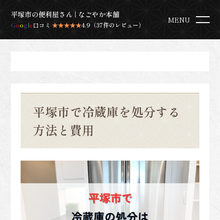
平塚市の便利屋さん | なごやか本舗
MENU
G
o
o
g
l
e
口コミ
★★★★★
4.9（37件のレビュー）
平塚市で冷蔵庫を処分する
方法と費用