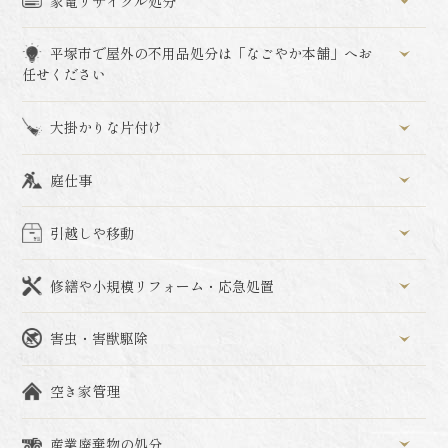
家電リサイクル処分
平塚市で屋外の不用品処分は「なごやか本舗」へお
任せください
大掛かりな片付け
庭仕事
引越しや移動
修繕や小規模リフォーム・応急処置
害虫・害獣駆除
空き家管理
産業廃棄物の処分