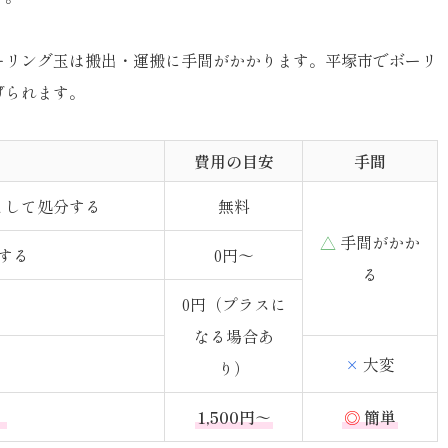
ーリング玉は搬出・運搬に手間がかかります。平塚市でボーリ
げられます。
費用の目安
手間
として処分する
無料
△
手間がかか
する
0円～
る
0円（プラスに
なる場合あ
×
大変
り）
」
1,500円～
◎
簡単