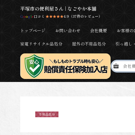
平塚市の便利屋さん | なごやか本舗
G
o
o
g
l
e
口コミ
★★★★★
4.9（37件のレビュー）
トップページ
お問い合わせ
会社概要
お客様の
家電リサイクル品処分
屋外の不用品処分
引っ越し
会社
不用品処分