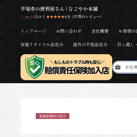
平塚市の便利屋さん | なごやか本舗
G
o
o
g
l
e
口コミ
★★★★★
4.9（37件のレビュー）
トップページ
お問い合わせ
会社概要
お客様の
家電リサイクル品処分
屋外の不用品処分
引っ越し
会社
産業廃棄物の処分