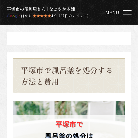
平塚市の便利屋さん | なごやか本舗
MENU
G
o
o
g
l
e
口コミ
★★★★★
4.9（37件のレビュー）
平塚市で風呂釜を処分する
方法と費用