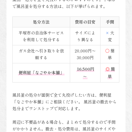
で風呂釜を処分する方法は、以下が挙げられます。
処分方法
費用の目安
手間
平塚市の自治体サービス
サイズによ
×
大
を利用して処分する
り異なる
変
ガス会社へ引き取りを依
20,000円～
○
簡
頼する
30,000円
単
16,500円
◎
簡
便利屋「なごやか本舗」
～
単
風呂釜の処分が面倒で全て丸投げしたい方は、便利屋
「なごやか本舗」にご相談ください。 風呂釜の撤去から
処分までワンストップで対応します。
周辺に不要品がある場合も、まとめて処分するので手間
がかかりません。撤去・処分費用は、風呂釜のサイズや